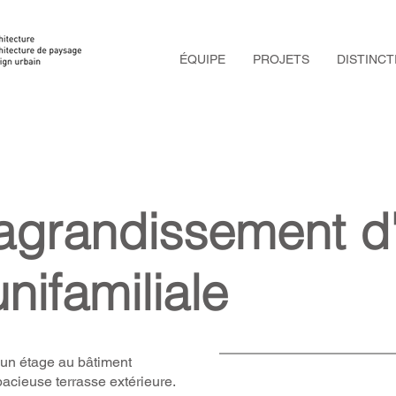
ÉQUIPE
PROJETS
DISTINCT
'agrandissement d
nifamiliale
 un étage au bâtiment
acieuse terrasse extérieure.