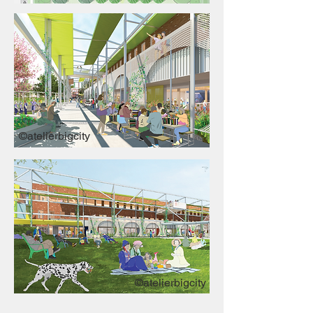
©atelierbigcity
©atelierbigcity